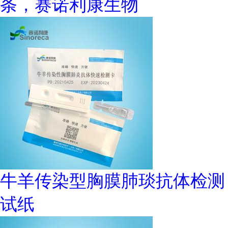
条，赛诺利康生物
牛羊传染型胸膜肺琰抗体检测
试纸