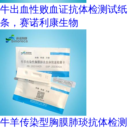
牛出血性败血证抗体检测试纸
条，赛诺利康生物
牛羊传染型胸膜肺琰抗体检测