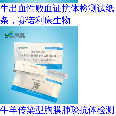
牛出血性败血证抗体检测试纸
条，赛诺利康生物
牛羊传染型胸膜肺琰抗体检测