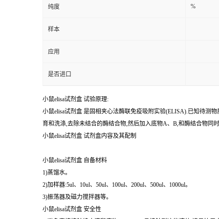
%
纯度
样本
应用
是否进口
小鼠elisa试剂盒 试验原理:
小鼠elisa试剂盒 是固相夹心法酶联免疫吸附实验(ELISA).
育和洗涤,去除未结合的酶结合物,然后加入底物A、B,和酶结合物
小鼠elisa试剂盒 试剂盒内容及其配制
小鼠elisa试剂盒 自备材料
1)蒸馏水。
2)加样器:5ul、10ul、50ul、100ul、200ul、500ul、1000ul。
3)振荡器及磁力搅拌器等。
小鼠elisa试剂盒 安全性