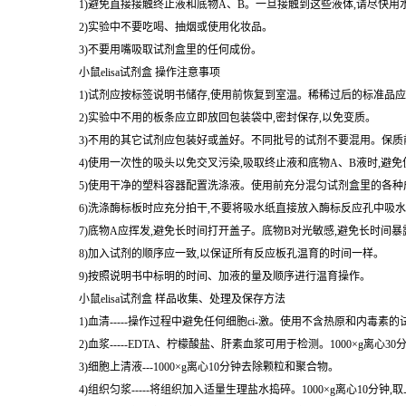
1)避免直接接触终止液和底物A、B。一旦接触到这些液体,请尽快用
2)实验中不要吃喝、抽烟或使用化妆品。
3)不要用嘴吸取试剂盒里的任何成份。
小鼠elisa试剂盒 操作注意事项
1)试剂应按标签说明书储存,使用前恢复到室温。稀稀过后的标准品应
2)实验中不用的板条应立即放回包装袋中,密封保存,以免变质。
3)不用的其它试剂应包装好或盖好。不同批号的试剂不要混用。保质
4)使用一次性的吸头以免交叉污染,吸取终止液和底物A、B液时,避
5)使用干净的塑料容器配置洗涤液。使用前充分混匀试剂盒里的各种
6)洗涤酶标板时应充分拍干,不要将吸水纸直接放入酶标反应孔中吸
7)底物A应挥发,避免长时间打开盖子。底物B对光敏感,避免长时间
8)加入试剂的顺序应一致,以保证所有反应板孔温育的时间一样。
9)按照说明书中标明的时间、加液的量及顺序进行温育操作。
小鼠elisa试剂盒 样品收集、处理及保存方法
1)血清-----操作过程中避免任何细胞ci-激。使用不含热原和内毒素
2)血浆-----EDTA、柠檬酸盐、肝素血浆可用于检测。1000×g离心3
3)细胞上清液---1000×g离心10分钟去除颗粒和聚合物。
4)组织匀浆-----将组织加入适量生理盐水捣碎。1000×g离心10分钟,