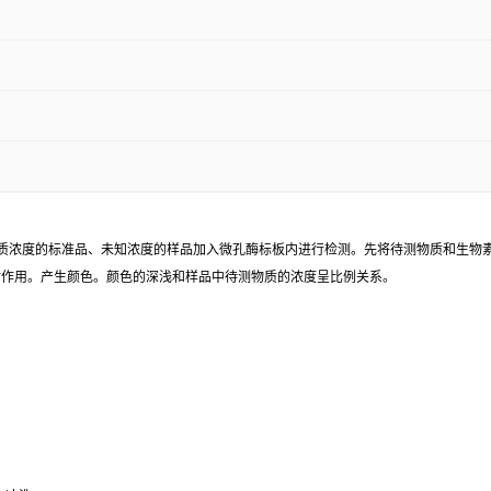
已知待测物质浓度的标准品、未知浓度的样品加入微孔酶标板内进行检测。先将待测物质和生
同时作用。产生颜色。颜色的深浅和样品中待测物质的浓度呈比例关系。