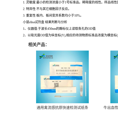
1. 灵敏度:最小的检测浓度小于1号标准品。稀释度的线性。样品线性回
2. 特异性:不与其它细胞因子反应。
3. 重复性:板内、板间变异系数均小于10%。
小鼠elisa试剂盒 结果判断与分析
1、仪器值:于波长450nm的酶标仪上读取各孔的OD值
2、以吸光度OD值为纵坐标(Y),相应的待测物质标准品浓度为横坐标
相关产品：
通用禽流感抗原快速检测试纸条
牛出血