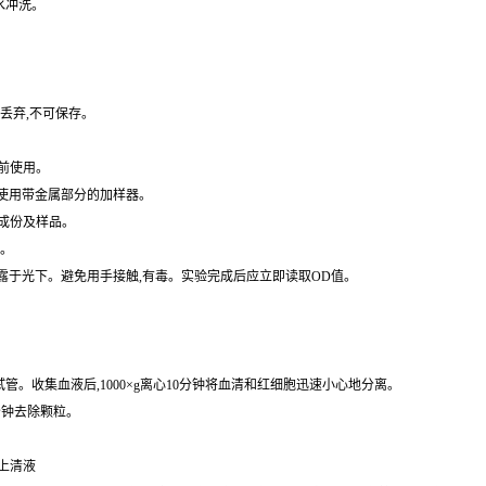
水冲洗。
丢弃,不可保存。
前使用。
免使用带金属部分的加样器。
成份及样品。
水。
暴露于光下。避免用手接触,有毒。实验完成后应立即读取OD值。
的试管。收集血液后,1000×g离心10分钟将血清和红细胞迅速小心地分离。
0分钟去除颗粒。
取上清液