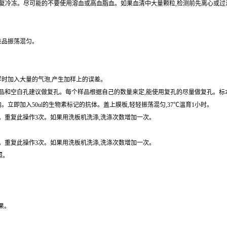
保存,避免反复冷冻。尽可能的不要使用溶血或高血脂血。如果血清中大量颗粒,检测前先离
准品振荡混匀。
样时加入大量的气泡,产生加样上的误差。
和空白孔建议做复孔。每个样品根据自己的数量来定,能使用复孔的尽量做复孔。标本用
内。立即加入50ul的生物素标记的抗体。盖上膜板,轻轻振荡混匀,37℃温育1小时。
拍干。重复此操作3次。如果用洗板机洗涤,洗涤次数增加一次。
拍干。重复此操作3次。如果用洗板机洗涤,洗涤次数增加一次。
照。
果。