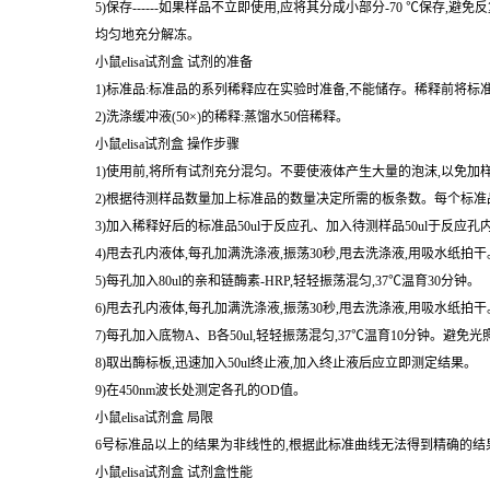
5)保存------如果样品不立即使用,应将其分成小部分-70 ℃
均匀地充分解冻。
小鼠elisa试剂盒 试剂的准备
1)标准品:标准品的系列稀释应在实验时准备,不能储存。稀释前将标
2)洗涤缓冲液(50×)的稀释:蒸馏水50倍稀释。
小鼠elisa试剂盒 操作步骤
1)使用前,将所有试剂充分混匀。不要使液体产生大量的泡沫,以免加
2)根据待测样品数量加上标准品的数量决定所需的板条数。每个标准品
3)加入稀释好后的标准品50ul于反应孔、加入待测样品50ul于反应孔
4)甩去孔内液体,每孔加满洗涤液,振荡30秒,甩去洗涤液,用吸水纸
5)每孔加入80ul的亲和链酶素-HRP,轻轻振荡混匀,37℃温育30分钟。
6)甩去孔内液体,每孔加满洗涤液,振荡30秒,甩去洗涤液,用吸水纸
7)每孔加入底物A、B各50ul,轻轻振荡混匀,37℃温育10分钟。避免光
8)取出酶标板,迅速加入50ul终止液,加入终止液后应立即测定结果。
9)在450nm波长处测定各孔的OD值。
小鼠elisa试剂盒 局限
6号标准品以上的结果为非线性的,根据此标准曲线无法得到精确的结
小鼠elisa试剂盒 试剂盒性能