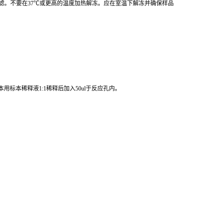
心或过滤。不要在37℃或更高的温度加热解冻。应在室温下解冻并确保样品
标本稀释液1:1稀释后加入50ul于反应孔内。