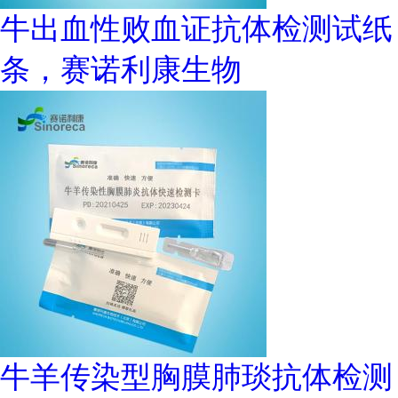
牛出血性败血证抗体检测试纸
条，赛诺利康生物
牛羊传染型胸膜肺琰抗体检测