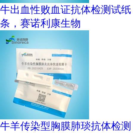
牛出血性败血证抗体检测试纸
条，赛诺利康生物
牛羊传染型胸膜肺琰抗体检测