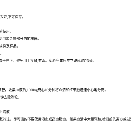
水冲洗。
丢弃,不可保存。
前使用。
免使用带金属部分的加样器。
成份及样品。
水。
暴露于光下。避免用手接触,有毒。实验完成后应立即读取OD值。
的试管。收集血液后,1000×g离心10分钟将血清和红细胞迅速小心地分离。
0分钟去除颗粒。
取上清液