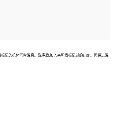
物素标记的抗体同时温育。洗涤后,加入亲和素标记过的HRP。再经过温