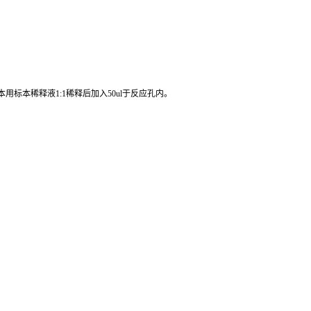
心或过滤。不要在37℃或更高的温度加热解冻。应在室温下解冻并确保样品
标本稀释液1:1稀释后加入50ul于反应孔内。