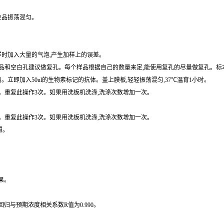
保存,避免反复冷冻。尽可能的不要使用溶血或高血脂血。如果血清中大量颗粒,检测前先离
准品振荡混匀。
样时加入大量的气泡,产生加样上的误差。
和空白孔建议做复孔。每个样品根据自己的数量来定,能使用复孔的尽量做复孔。标本用
内。立即加入50ul的生物素标记的抗体。盖上膜板,轻轻振荡混匀,37℃温育1小时。
拍干。重复此操作3次。如果用洗板机洗涤,洗涤次数增加一次。
拍干。重复此操作3次。如果用洗板机洗涤,洗涤次数增加一次。
照。
果。