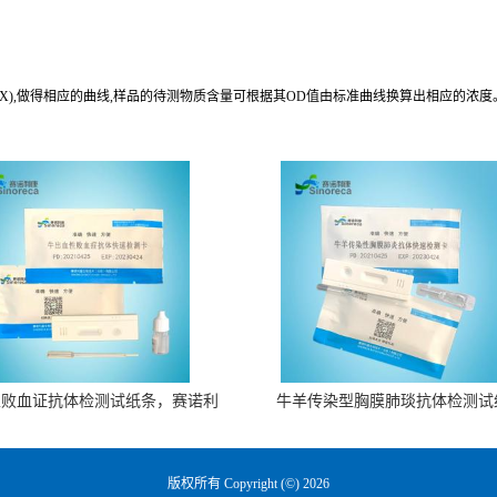
归与预期浓度相关系数R值为0.990。
(X),做得相应的曲线,样品的待测物质含量可根据其OD值由标准曲线换算出相应的浓度
性败血证抗体检测试纸条，赛诺利
牛羊传染型胸膜肺琰抗体检测试
康生物