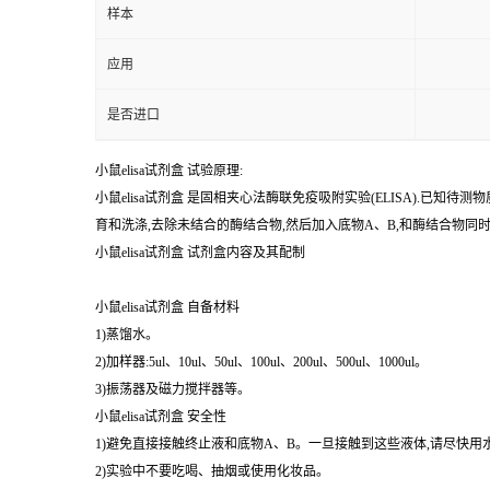
%
纯度
样本
应用
是否进口
小鼠elisa试剂盒 试验原理:
小鼠elisa试剂盒 是固相夹心法酶联免疫吸附实验(ELISA).
育和洗涤,去除未结合的酶结合物,然后加入底物A、B,和酶结合物
小鼠elisa试剂盒 试剂盒内容及其配制
小鼠elisa试剂盒 自备材料
1)蒸馏水。
2)加样器:5ul、10ul、50ul、100ul、200ul、500ul、1000ul。
3)振荡器及磁力搅拌器等。
小鼠elisa试剂盒 安全性