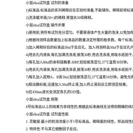
5)保存------如果样品不立即使用,应将其分成小部分-70 ℃
均匀地充分解冻。
小鼠elisa试剂盒 试剂的准备
1)标准品:标准品的系列稀释应在实验时准备,不能储存。稀释前将标
2)洗涤缓冲液(50×)的稀释:蒸馏水50倍稀释。
小鼠elisa试剂盒 操作步骤
1)使用前,将所有试剂充分混匀。不要使液体产生大量的泡沫,以免加
2)根据待测样品数量加上标准品的数量决定所需的板条数。每个标准品
3)加入稀释好后的标准品50ul于反应孔、加入待测样品50ul于反应孔
4)甩去孔内液体,每孔加满洗涤液,振荡30秒,甩去洗涤液,用吸水纸
5)每孔加入80ul的亲和链酶素-HRP,轻轻振荡混匀,37℃温育30分钟。
6)甩去孔内液体,每孔加满洗涤液,振荡30秒,甩去洗涤液,用吸水纸
7)每孔加入底物A、B各50ul,轻轻振荡混匀,37℃温育10分钟。避免光
8)取出酶标板,迅速加入50ul终止液,加入终止液后应立即测定结果。
9)在450nm波长处测定各孔的OD值。
小鼠elisa试剂盒 局限
6号标准品以上的结果为非线性的,根据此标准曲线无法得到精确的结
小鼠elisa试剂盒 试剂盒性能