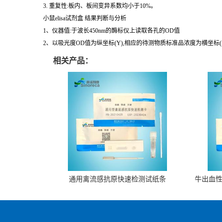
1. 灵敏度:最小的检测浓度小于1号标准品。稀释度的线性。样品线性回
2. 特异性:不与其它细胞因子反应。
3. 重复性:板内、板间变异系数均小于10%。
小鼠elisa试剂盒 结果判断与分析
1、仪器值:于波长450nm的酶标仪上读取各孔的OD值
2、以吸光度OD值为纵坐标(Y),相应的待测物质标准品浓度为横坐标
相关产品：
通用禽流感抗原快速检测试纸条
牛出血