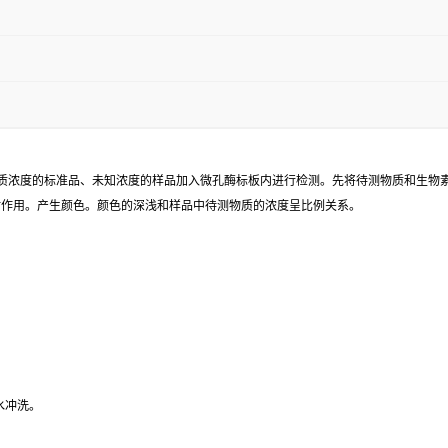
已知待测物质浓度的标准品、未知浓度的样品加入微孔酶标板内进行检测。先将待测物质和生
同时作用。产生颜色。颜色的深浅和样品中待测物质的浓度呈比例关系。