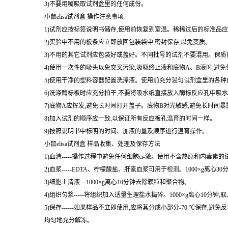
1)避免直接接触终止液和底物A、B。一旦接触到这些液体,请尽快用
2)实验中不要吃喝、抽烟或使用化妆品。
3)不要用嘴吸取试剂盒里的任何成份。
小鼠elisa试剂盒 操作注意事项
1)试剂应按标签说明书储存,使用前恢复到室温。稀稀过后的标准品应
2)实验中不用的板条应立即放回包装袋中,密封保存,以免变质。
3)不用的其它试剂应包装好或盖好。不同批号的试剂不要混用。保质
4)使用一次性的吸头以免交叉污染,吸取终止液和底物A、B液时,避
5)使用干净的塑料容器配置洗涤液。使用前充分混匀试剂盒里的各种
6)洗涤酶标板时应充分拍干,不要将吸水纸直接放入酶标反应孔中吸
7)底物A应挥发,避免长时间打开盖子。底物B对光敏感,避免长时间
8)加入试剂的顺序应一致,以保证所有反应板孔温育的时间一样。
9)按照说明书中标明的时间、加液的量及顺序进行温育操作。
小鼠elisa试剂盒 样品收集、处理及保存方法
1)血清-----操作过程中避免任何细胞ci-激。使用不含热原和内毒素
2)血浆-----EDTA、柠檬酸盐、肝素血浆可用于检测。1000×g离心3
3)细胞上清液---1000×g离心10分钟去除颗粒和聚合物。
4)组织匀浆-----将组织加入适量生理盐水捣碎。1000×g离心10分钟,