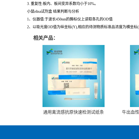
1. 灵敏度:最小的检测浓度小于1号标准品。稀释度的线性。样品线性回
2. 特异性:不与其它细胞因子反应。
3. 重复性:板内、板间变异系数均小于10%。
小鼠elisa试剂盒 结果判断与分析
1、仪器值:于波长450nm的酶标仪上读取各孔的OD值
2、以吸光度OD值为纵坐标(Y),相应的待测物质标准品浓度为横坐标
相关产品：
通用禽流感抗原快速检测试纸条
牛出血