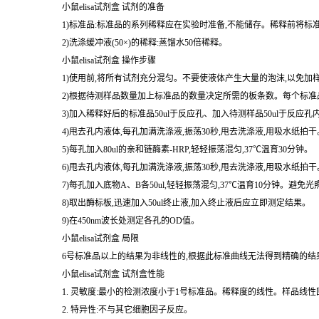
5)保存------如果样品不立即使用,应将其分成小部分-70 ℃
均匀地充分解冻。
小鼠elisa试剂盒 试剂的准备
1)标准品:标准品的系列稀释应在实验时准备,不能储存。稀释前将标
2)洗涤缓冲液(50×)的稀释:蒸馏水50倍稀释。
小鼠elisa试剂盒 操作步骤
1)使用前,将所有试剂充分混匀。不要使液体产生大量的泡沫,以免加
2)根据待测样品数量加上标准品的数量决定所需的板条数。每个标准品
3)加入稀释好后的标准品50ul于反应孔、加入待测样品50ul于反应孔
4)甩去孔内液体,每孔加满洗涤液,振荡30秒,甩去洗涤液,用吸水纸
5)每孔加入80ul的亲和链酶素-HRP,轻轻振荡混匀,37℃温育30分钟。
6)甩去孔内液体,每孔加满洗涤液,振荡30秒,甩去洗涤液,用吸水纸
7)每孔加入底物A、B各50ul,轻轻振荡混匀,37℃温育10分钟。避免光
8)取出酶标板,迅速加入50ul终止液,加入终止液后应立即测定结果。
9)在450nm波长处测定各孔的OD值。
小鼠elisa试剂盒 局限
6号标准品以上的结果为非线性的,根据此标准曲线无法得到精确的结
小鼠elisa试剂盒 试剂盒性能