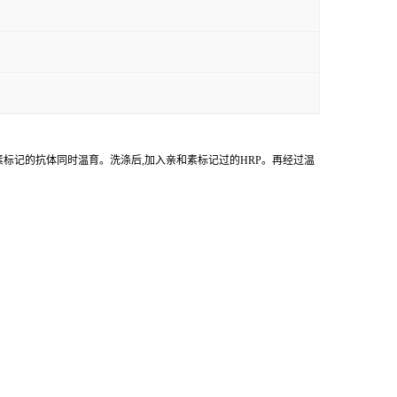
物素标记的抗体同时温育。洗涤后,加入亲和素标记过的HRP。再经过温