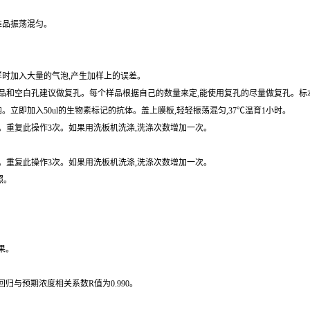
保存,避免反复冷冻。尽可能的不要使用溶血或高血脂血。如果血清中大量颗粒,检测前先离
准品振荡混匀。
样时加入大量的气泡,产生加样上的误差。
和空白孔建议做复孔。每个样品根据自己的数量来定,能使用复孔的尽量做复孔。标本用
内。立即加入50ul的生物素标记的抗体。盖上膜板,轻轻振荡混匀,37℃温育1小时。
拍干。重复此操作3次。如果用洗板机洗涤,洗涤次数增加一次。
拍干。重复此操作3次。如果用洗板机洗涤,洗涤次数增加一次。
照。
果。