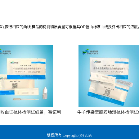
归与预期浓度相关系数R值为0.990。
(X),做得相应的曲线,样品的待测物质含量可根据其OD值由标准曲线换算出相应的浓度
性败血证抗体检测试纸条，赛诺利
牛羊传染型胸膜肺琰抗体检测试
康生物