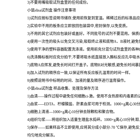
1)避免直接接触终止液和底物A、B。一旦接触到这些液体,请尽快用
2)实验中不要吃喝、抽烟或使用化妆品。
3)不要用嘴吸取试剂盒里的任何成份。
小鼠elisa试剂盒 操作注意事项
1)试剂应按标签说明书储存,使用前恢复到室温。稀稀过后的标准品应
2)实验中不用的板条应立即放回包装袋中,密封保存,以免变质。
3)不用的其它试剂应包装好或盖好。不同批号的试剂不要混用。保质
4)使用一次性的吸头以免交叉污染,吸取终止液和底物A、B液时,避
5)使用干净的塑料容器配置洗涤液。使用前充分混匀试剂盒里的各种
6)洗涤酶标板时应充分拍干,不要将吸水纸直接放入酶标反应孔中吸
7)底物A应挥发,避免长时间打开盖子。底物B对光敏感,避免长时间
8)加入试剂的顺序应一致,以保证所有反应板孔温育的时间一样。
9)按照说明书中标明的时间、加液的量及顺序进行温育操作。
小鼠elisa试剂盒 样品收集、处理及保存方法
1)血清-----操作过程中避免任何细胞ci-激。使用不含热原和内毒素
2)血浆-----EDTA、柠檬酸盐、肝素血浆可用于检测。1000×g离心3
3)细胞上清液---1000×g离心10分钟去除颗粒和聚合物。
4)组织匀浆-----将组织加入适量生理盐水捣碎。1000×g离心10分钟,