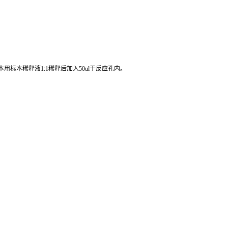
心或过滤。不要在37℃或更高的温度加热解冻。应在室温下解冻并确保样品
标本稀释液1:1稀释后加入50ul于反应孔内。