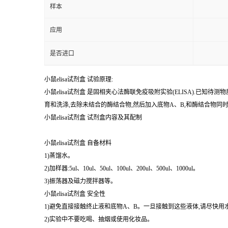
%
纯度
样本
应用
是否进口
小鼠elisa试剂盒 试验原理:
小鼠elisa试剂盒 是固相夹心法酶联免疫吸附实验(ELISA).
育和洗涤,去除未结合的酶结合物,然后加入底物A、B,和酶结合物
小鼠elisa试剂盒 试剂盒内容及其配制
小鼠elisa试剂盒 自备材料
1)蒸馏水。
2)加样器:5ul、10ul、50ul、100ul、200ul、500ul、1000ul。
3)振荡器及磁力搅拌器等。
小鼠elisa试剂盒 安全性