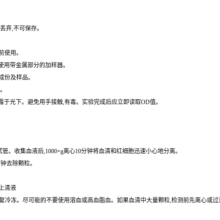
水冲洗。
丢弃,不可保存。
前使用。
免使用带金属部分的加样器。
成份及样品。
水。
暴露于光下。避免用手接触,有毒。实验完成后应立即读取OD值。
的试管。收集血液后,1000×g离心10分钟将血清和红细胞迅速小心地分离。
0分钟去除颗粒。
取上清液