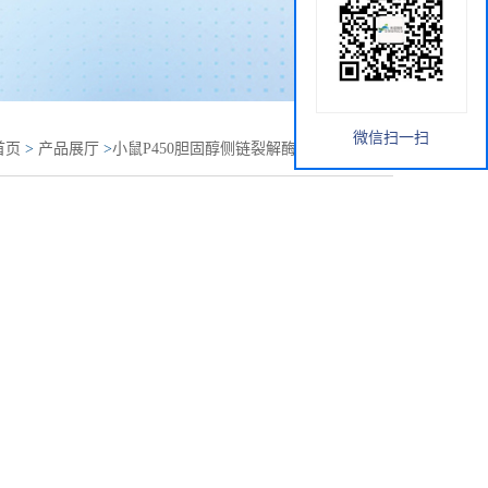
微信扫一扫
首页
>
产品展厅
>
小鼠P450胆固醇侧链裂解酶(P450scc)elisa