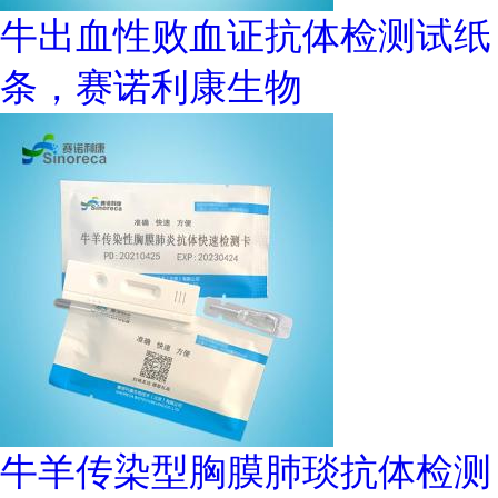
牛出血性败血证抗体检测试纸
条，赛诺利康生物
牛羊传染型胸膜肺琰抗体检测