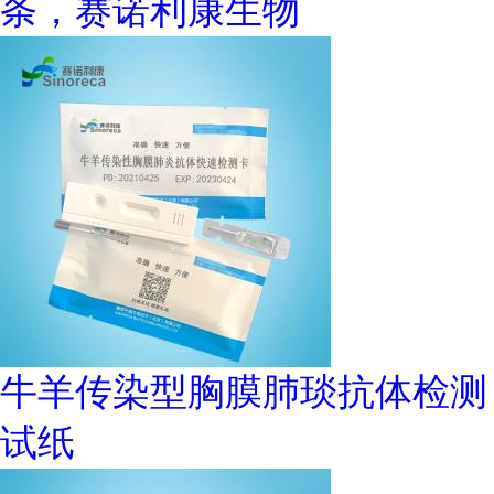
条，赛诺利康生物
牛羊传染型胸膜肺琰抗体检测
试纸