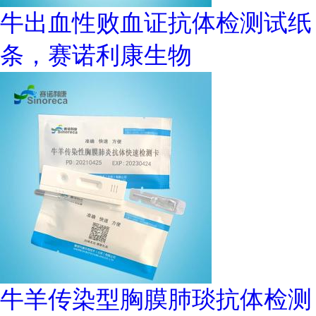
牛出血性败血证抗体检测试纸
条，赛诺利康生物
牛羊传染型胸膜肺琰抗体检测