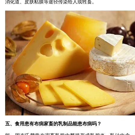
消化道、皮肤粘膜等途径传染给人或牲畜。
五、食用患有布病家畜的乳制品能患布病吗？