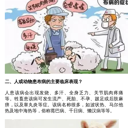
二、人或动物患布病的主要临床表现？
人患该病会出现发烧、多汗、全身乏力、关节肌肉疼痛
等。牲畜患该病可发生流产、死胎、不孕、跛足或后肢麻
痹，以及睾丸炎等症。该病名称很多，如波状热、马尔他
热及地中海热等，俗称蔫巴病、千日病、懒汉病等等。